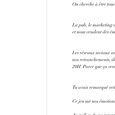
On cherche à être touc
La pub, le marketing e
et nous vendent des ém
Les réseaux sociaux on
nos retranchements, da
20H. Parce que ça vend
Tu avais remarqué cett
Ce jeu sur nos émotion
Au milieu de ces interd