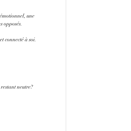
 émotionnel, une 
ns opposés.
et connecté à soi.
restant neutre?