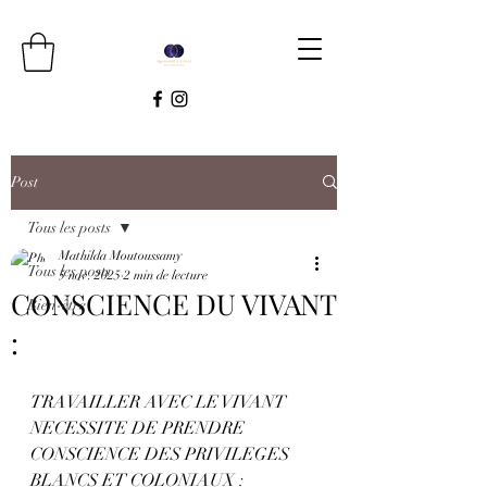
Post
Tous les posts
Mathilda Moutoussamy
Tous les posts
5 nov. 2025
2 min de lecture
CONSCIENCE DU VIVANT
Bien-être
:
TRAVAILLER AVEC LE VIVANT 
NECESSITE DE PRENDRE 
CONSCIENCE DES PRIVILEGES 
BLANCS ET COLONIAUX :