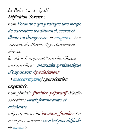
Le Robert m'a régalé : 
Définition Sorcier : 
nom 
Personne qui pratique une magie 
de caractère traditionnel, secret et 
illicite ou dangereux.
 ➙ 
magicien
. 
Les 
sorciers du Moyen Âge. Sorciers et 
devins.
locution 
L'apprenti* sorcier.Chasse 
aux sorcières : 
poursuite systématique 
d'opposants (
spécialement
➙ 
maccarthysme
) ; persécution 
organisée.
nom féminin 
familier, péjoratif
(Vieille) 
sorcière : 
vieille femme laide et 
méchante.
adjectif masculin 
locution, familier
Ce 
n'est pas sorcier : 
ce n'est pas difficile.
➙ 
malin
.7