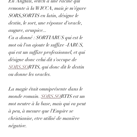
En Anglais, witch a une racine qui 
remonte à la WICCA, mais je m'égare
SORS,SORTIS en latin, désigne le 
destin, le sort, une réponse d'oracle, 
augure, aruspice...
Ca a donné : SORTIARUS qui est le 
mot où l'on ajoute le suffixe -IARUS, 
qui est un suffixe professionnel, et qui 
désigne donc celui dit s'occupe de 
SORS.SO
RTIS, qui donc dit le destin 
ou donne les oracles.
La magie était omniprésente dans le 
monde romain. 
SORS.SO
RTIS est un 
mot neutre à la base, mais qui va peut 
à peu, à mesure que l'Empire se 
christianise, etre utilisé de manière 
négative.