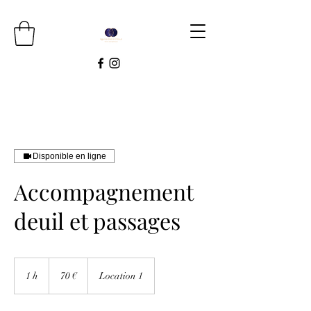
Disponible en ligne
Accompagnement
deuil et passages
70
euros
1 h
1
70 €
Location 1