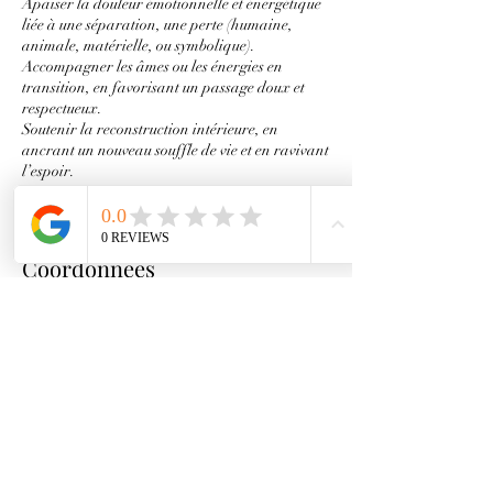
Apaiser la douleur émotionnelle et énergétique
liée à une séparation, une perte (humaine,
animale, matérielle, ou symbolique).
Accompagner les âmes ou les énergies en
transition, en favorisant un passage doux et
respectueux.
Soutenir la reconstruction intérieure, en
ancrant un nouveau souffle de vie et en ravivant
l’espoir.
Coordonnées
Poussière D´ Etoiles, La Mure, France
mathilda.moutoussamy@yahoo.fr