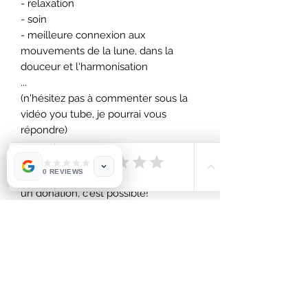
- relaxation
- soin
- meilleure connexion aux
mouvements de la lune, dans la
douceur et l'harmonisation
...
(n'hésitez pas à commenter sous la
vidéo you tube, je pourrai vous
répondre)
TARIF : je mets en gratuit cette
0 REVIEWS
méditation mais si vous voulez faire
un donation, c'est possible!
Par ici
: https://paypal.me/MathildaMoutous
samy?country.x=FR&locale.x=fr_FR