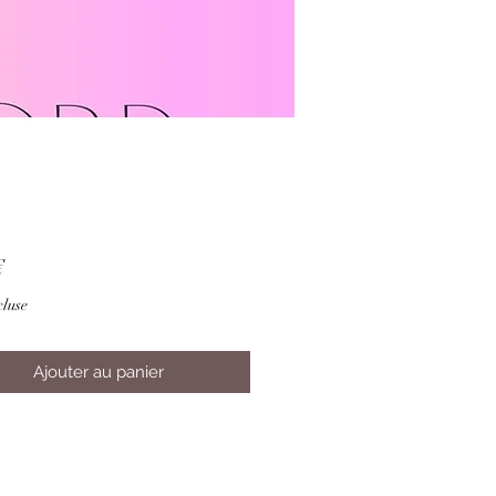
Prix
€
luse
Ajouter au panier