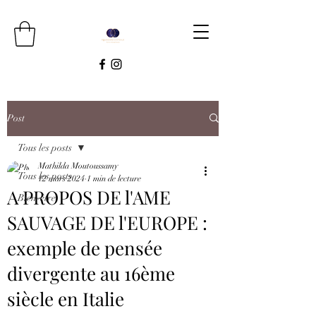
Post
Tous les posts
Mathilda Moutoussamy
Tous les posts
12 mars 2024
1 min de lecture
A PROPOS DE l'AME
Bien-être
SAUVAGE DE l'EUROPE :
exemple de pensée
divergente au 16ème
siècle en Italie