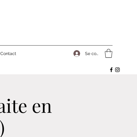
Se connecter
Contact
aite en
)