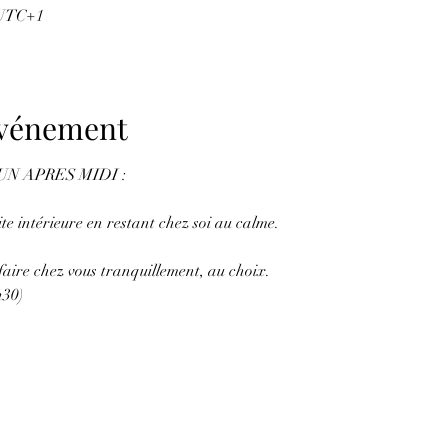
 UTC+1
'événement
UN APRES MIDI :
e intérieure en restant chez soi au calme. 
faire chez vous tranquillement, au choix.
h30)