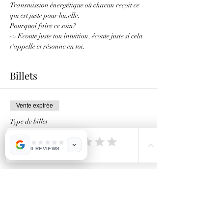
Transmission énergétique où chacun reçoit ce 
qui est juste pour lui.elle.
Pourquoi faire ce soin?
-> Ecoute juste ton intuition, écoute juste si cela 
t'appelle et résonne en toi.
Billets
Vente expirée
Type de billet
Philae baby!
0 REVIEWS
Plus d'info
Prix
24,00 €