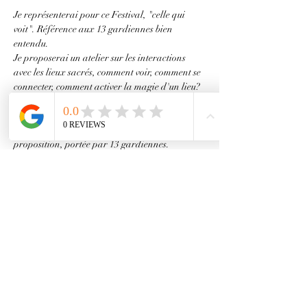
Je représenterai pour ce Festival, "celle qui 
voit". Référence aux 13 gardiennes bien 
entendu.
Je proposerai un atelier sur les interactions 
avec les lieux sacrés, comment voir, comment se 
connecter, comment activer la magie d'un lieu? 
Que vous voyez ou pas ;-)
RDV sur le site du Festival tout simplement si 
cela vous parle, pour découvrir cette belle 
proposition, portée par 13 gardiennes.
https://terressenciel.com/#Programme
Partager cet événement