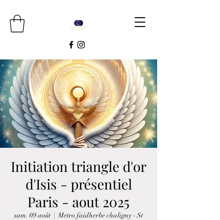
Initiation triangle d'or
d'Isis - présentiel
Paris - aout 2025
sam. 09 août
  |  
Metro faidherbe chaligny - St