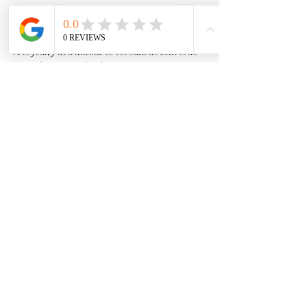
sur moi-même pour pouvoir me sentir prête à 
transmettre cette initiation.
A ce jour, j'ai transmis ce bel outil de soin et de 
travail sur soi à plus de 400 personnes à travers 
la France.
Pour ma part, j'en senti des résultats très 
importants dès les…
En lire plus >
Partager cet événement