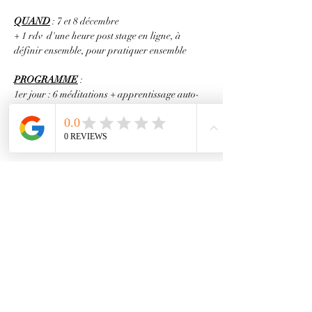
QUAND
 : 7 et 8 décembre
+ 1 rdv  d'une heure post stage en ligne, à 
définir ensemble, pour pratiquer ensemble
PROGRAMME
 : 
1er jour : 6 méditations + apprentissage auto-
soin
2eme jour : transmission du protocole de soin 
baleine et expérimentations
En lire plus >
Partager cet événement