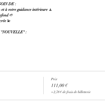
IN DE : 
 et à votre guidance intérieure
 🧘
rofond
 🌱
crée
 💫
"NOUVELLE" : 
Prix
111,00 €
+ 2,78 € de frais de billetterie