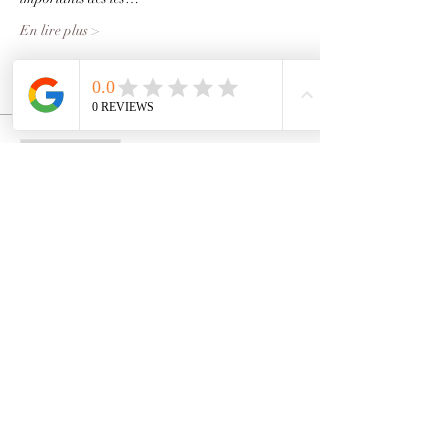
En lire plus >
Billets
Vente expirée
Type de billet
ANKH
Prix
111,00 €
Partager cet événement