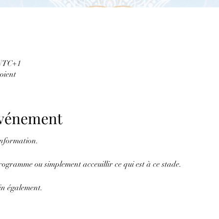
0 UTC+1
voient
'événement
'information.
programme ou simplement acceuillir ce qui est à ce stade.
oin également.